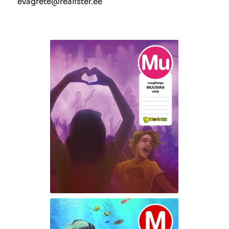
evagrete@realister.ee