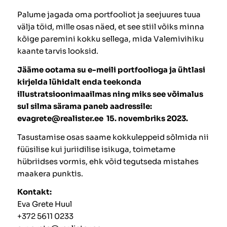
Palume jagada oma portfooliot ja seejuures tuua
välja töid, mille osas näed, et see stiil võiks minna
kõige paremini kokku sellega, mida Valemivihiku
kaante tarvis looksid.
Jääme ootama su e-meili portfoolioga ja ühtlasi
kirjelda lühidalt enda teekonda
illustratsioonimaailmas ning miks see võimalus
sul silma särama paneb aadressile:
evagrete@realister.ee 15. novembriks 2023.
Tasustamise osas saame kokkuleppeid sõlmida nii
füüsilise kui juriidilise isikuga, toimetame
hübriidses vormis, ehk võid tegutseda mistahes
maakera punktis.
Kontakt:
Eva Grete Huul
+372 5611 0233