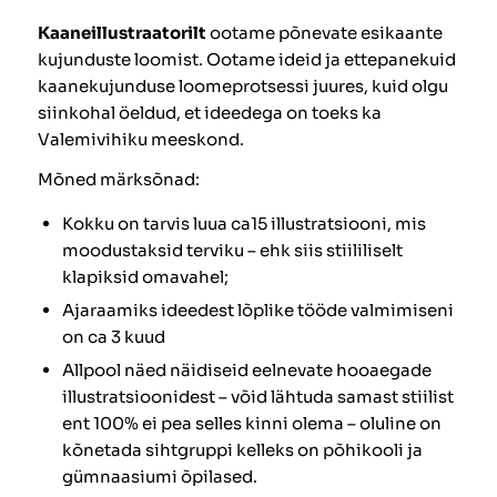
Kaaneillustraatorilt
ootame põnevate esikaante
kujunduste loomist. Ootame ideid ja ettepanekuid
kaanekujunduse loomeprotsessi juures, kuid olgu
siinkohal öeldud, et ideedega on toeks ka
Valemivihiku meeskond.
Mõned märksõnad:
Kokku on tarvis luua ca15 illustratsiooni, mis
moodustaksid terviku – ehk siis stiililiselt
klapiksid omavahel;
Ajaraamiks ideedest lõplike tööde valmimiseni
on ca 3 kuud
Allpool näed näidiseid eelnevate hooaegade
illustratsioonidest – võid lähtuda samast stiilist
ent 100% ei pea selles kinni olema – oluline on
kõnetada sihtgruppi kelleks on põhikooli ja
gümnaasiumi õpilased.