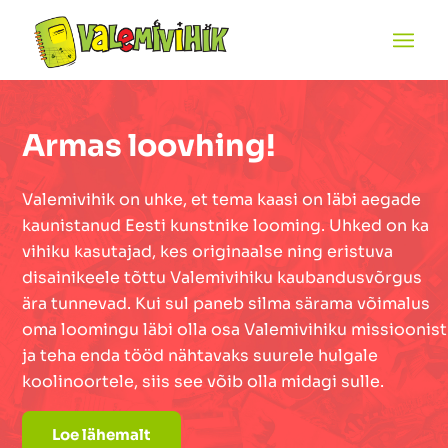
Armas loovhing!
Valemivihik on uhke, et tema kaasi on läbi aegade
kaunistanud Eesti kunstnike looming. Uhked on ka
vihiku kasutajad, kes originaalse ning eristuva
disainikeele tõttu Valemivihiku kaubandusvõrgus
ära tunnevad. Kui sul paneb silma särama võimalus
oma loomingu läbi olla osa Valemivihiku missioonist
ja teha enda tööd nähtavaks suurele hulgale
koolinoortele, siis see võib olla midagi sulle.
Loe lähemalt