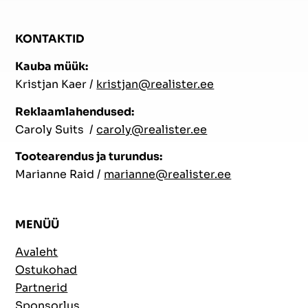
KONTAKTID
Kauba müük:
Kristjan Kaer /
kristjan@realister.ee
Reklaamlahendused:
Caroly Suits /
caroly@realister.ee
Tootearendus ja turundus:
Marianne Raid /
marianne@realister.ee
MENÜÜ
Avaleht
Ostukohad
Partnerid
Sponsorlus