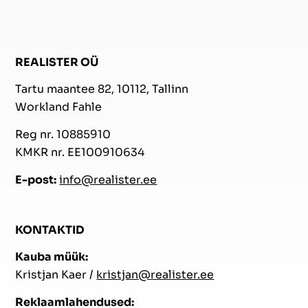
REALISTER OÜ
Tartu maantee 82, 10112, Tallinn
Workland Fahle
Reg nr. 10885910
KMKR nr. EE100910634
E-post:
info@realister.ee
KONTAKTID
Kauba müük:
Kristjan Kaer /
kristjan@realister.ee
Reklaamlahendused: