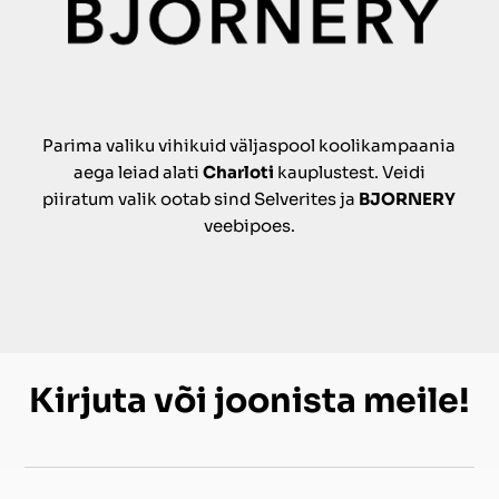
Parima valiku vihikuid väljaspool koolikampaania
aega leiad alati
Charloti
kauplustest. Veidi
piiratum valik ootab sind Selverites ja
BJORNERY
veebipoes.
Kirjuta või joonista meile!