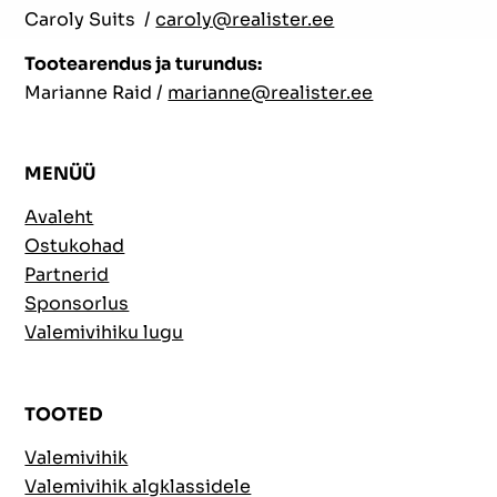
Caroly Suits /
caroly@realister.ee
Tootearendus ja turundus:
Marianne Raid /
marianne@realister.ee
MENÜÜ
Avaleht
Ostukohad
Partnerid
Sponsorlus
Valemivihiku lugu
TOOTED
Valemivihik
Valemivihik algklassidele